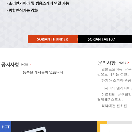
일본노모야동 | ✅
등록된 게시물이 없습니다.
간으로 터지는 성인..
하기아 소피아 완공
러시아의 옐리자베
야르티비 | ✅구글
결제해? 스포츠..
적벽대전 전초전